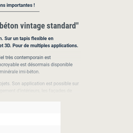
ns importantes !
-béton vintage standard"
. Sur un tapis flexible en
et 3D. Pour de multiples applications.
iel très contemporain est
 incroyable est désormais disponible
 minérale imi-béton.
ojets. Son application est possible sur
gement d’intérieurs, les façades de
uisines et salles de bain. Et bien sûr
ageurs professionnels ont déjà
vers épuré du béton. Visuellement
iétés de solidité et de résistance.