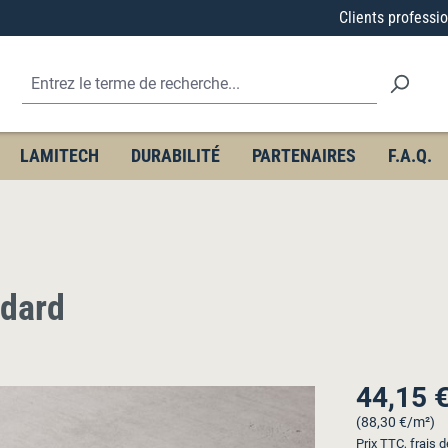
Clients professi
LAMITECH
DURABILITÉ
PARTENAIRES
F.A.Q.
ndard
44,15 
Prix régulier :
(88,30 €/m²)
Prix TTC, frais d