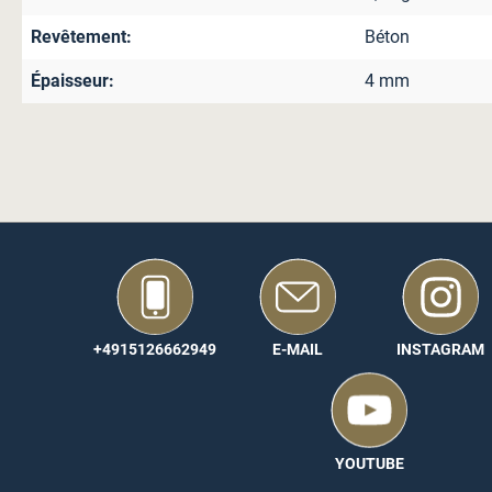
Génial !
Revêtement:
Béton
Et plus incroyable encore : le tapis est essentiellement const
Épaisseur:
4 mm
ricin) et bien entendu aussi de composants minéraux comme l
de plastifiants et de PVC, est inodore et peu polluant. Il porte
allemand « Ange bleu ».
Pour ton chantier, tu n’as pas besoin de bétonnière. Un simple c
simple.
Ce produit se distingue encore par beaucoup d’autres détails
cette page des produits pour les découvrir.
+4915126662949
E-MAIL
INSTAGRAM
YOUTUBE