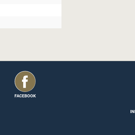
itué d’huiles végétales (de colza ou de
a craie. Le tapis, totalement exempt
 d’ailleurs le label environnemental
utter suffit. Il n’y a rien de plus
 techniques et avantages. Consulte
FACEBOOK
IN