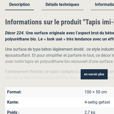
Description
Détails techniques
Informatio
Informations sur le produit "Tapis imi
Décor 224.
Une surface originale avec l’aspect brut du béton
polyuréthane bio. Le « look usé » très tendance avec un eff
Une surface de type béton légèrement érodé : ce style industr
époustouflant. Et pour simplifier et parfaire le tout, ce décor
avec notre tapis en polyuréthane bio recouvert d’une surface
Extrêmement flexible, ce tapis s’adapte à une multitude de pr
en savoir plus
des murs, des sols ou des plafonds, que ce soit pour l’aména
meubles et les stands de salons, les magasins ou encore les c
aussi sur la route, dans des vans et camping-cars. Des amén
Format:
100 × 50 cm
travaillé avec ce tapis et le résultat est splendide.
Kante:
4-seitig gefast
La surface minérale restitue avec beaucoup de réalisme l’uni
comme au toucher, on dirait vraiment du béton, avec ses propr
Poids :
2,7 kg