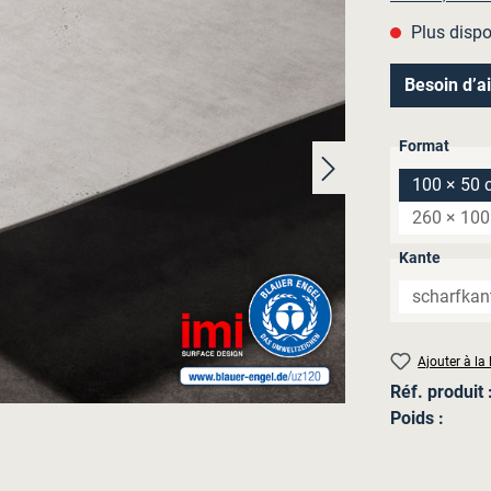
Plus dispo
Besoin d’a
Sélectionne
Format
100 × 50 
(Cet
260 × 10
(Cet
Sélectionne
Kante
scharfkan
(Cet
Ajouter à la 
Réf. produit 
Poids :