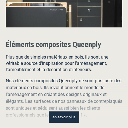
Éléments composites Queenply
Plus que de simples matériaux en bois, ils sont une
véritable source d’inspiration pour l’aménagement,
l’ameublement et la décoration d’intérieurs.
Nos éléments composites Queenply ne sont pas juste des
matériaux en bois. Ils révolutionnent le monde de
l’aménagement en créant des designs originaux et
élégants. Les surfaces de nos panneaux de contreplaqués
sont uniques et séduisent aussi bien les clients
professionnels que les « Do it yourself ».
en savoir plus
Des couleurs superbes. Des surfaces mates satinées.