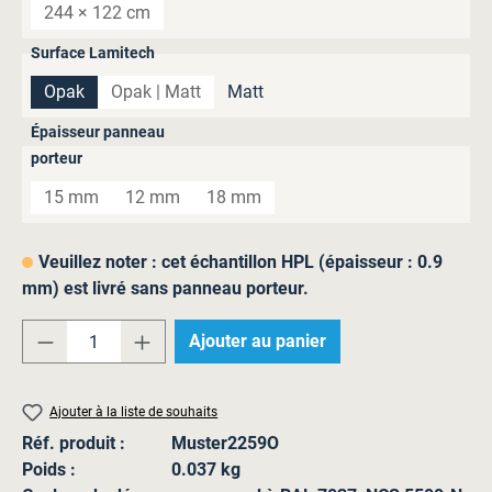
244 × 122 cm
(Cette option n'est pas disponible pour le moment.)
Sélectionnez
Surface Lamitech
Opak
Opak | Matt
Matt
(Cette option n'est pas disponible pour le moment.
Sélectionnez
Épaisseur panneau
porteur
15 mm
12 mm
18 mm
(Cette option n'est pas disponible pour le moment.)
(Cette option n'est pas disponible pour le moment.
(Cette option n'est pas disponible pou
Veuillez noter : cet échantillon HPL (épaisseur : 0.9
mm) est livré sans panneau porteur.
Quantité de produit : Entrez la quantité sou
Ajouter au panier
Ajouter à la liste de souhaits
Réf. produit :
Muster2259O
Poids :
0.037 kg