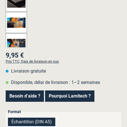
9,95 €
Prix régulier :
Prix TTC, frais de livraison en sus
Livraison gratuite
Disponible, délai de livraison : 1–2 semaines
Besoin d’aide ?
Pourquoi Lamitech ?
Sélectionnez
Format
Échantillon (DIN A5)