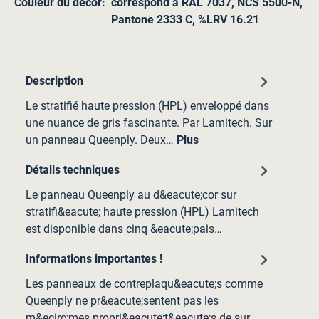
Couleur du décor:
correspond à RAL 7037, NCS 5500-N,
Pantone 2333 C, %LRV 16.21
Description
Le stratifié haute pression (HPL) enveloppé dans
une nuance de gris fascinante. Par Lamitech. Sur
un panneau Queenply. Deux…
Plus
Détails techniques
Le panneau Queenply au d&eacute;cor sur
stratifi&eacute; haute pression (HPL) Lamitech
est disponible dans cinq &eacute;pais…
Informations importantes !
Les panneaux de contreplaqu&eacute;s comme
Queenply ne pr&eacute;sentent pas les
m&ecirc;mes propri&eacute;t&eacute;s de sur…