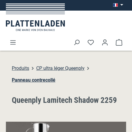
Passer au contenu principal
Le p
Produits
CP ultra léger Queenply
Panneau contrecollé
Queenply Lamitech Shadow 2259
Ignorer la galerie d'images