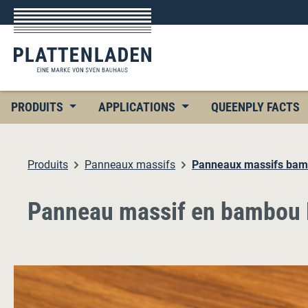
ser au contenu principal
Passer à la recherche
Passer à la navigation principale
PRODUITS
APPLICATIONS
QUEENPLY FACTS
Produits
Panneaux massifs
Panneaux massifs b
Panneau massif en bambou 
Ignorer la galerie d'images