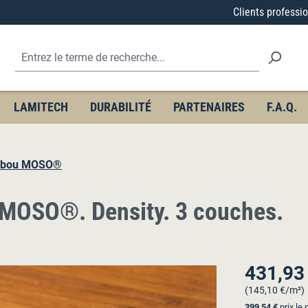
Clients professi
LAMITECH
DURABILITÉ
PARTENAIRES
F.A.Q.
ambou MOSO®
MOSO®. Density. 3 couches.
431,93
Prix régulier :
(145,10 €/m²)
399,54 €
prix le 