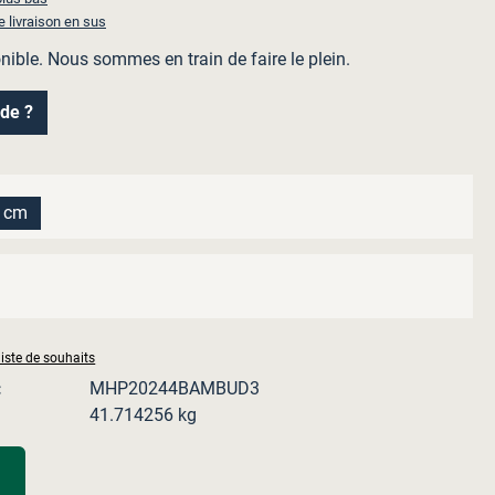
e livraison en sus
nible. Nous sommes en train de faire le plein.
ide ?
z
2 cm
te option n'est pas disponible pour le moment.)
z
option n'est pas disponible pour le moment.)
liste de souhaits
:
MHP20244BAMBUD3
41.714256 kg