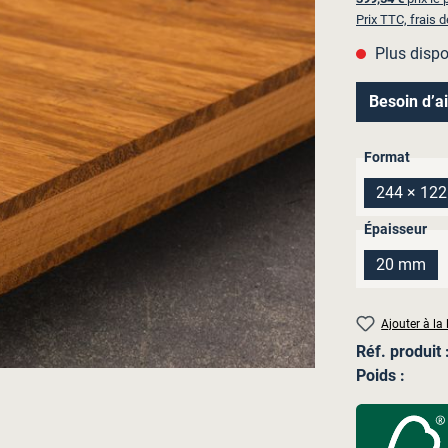
Prix TTC, frais d
Plus dispo
Besoin d’a
Sélectionne
Format
244 × 12
(Cet
Sélectionne
Épaisseur
20 mm
(Cette 
Ajouter à la 
Réf. produit 
Poids :