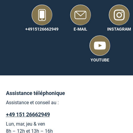
quelques années seulement après la plantation, pour être ut
des panneaux, tandis que les plus jeunes pousses de la plante
Ce bois s’inscrit donc parfaitement dans notre concept de d
+4915126662949
E-MAIL
INSTAGRAM
De plus amples informations sont disponibles ici :
Durabilité
YOUTUBE
Les informations essentielles relatives à ce panneau se trouv
techniques.
Assistance téléphonique
Assistance et conseil au :
+49 151 26662949
Lun, mar, jeu & ven
8h – 12h et 13h – 16h