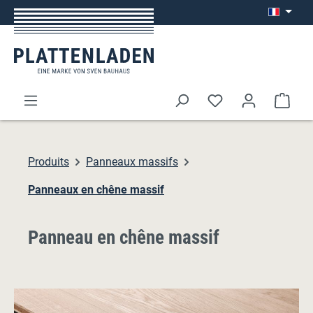
Passer au contenu principal
Le p
Produits
Panneaux massifs
Panneaux en chêne massif
Panneau en chêne massif
Ignorer la galerie d'images