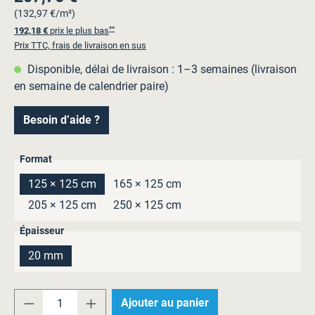
(132,97 €/m²)
**
192,18 €
prix le plus bas
Prix TTC, frais de livraison en sus
Disponible, délai de livraison : 1–3 semaines (livraison
en semaine de calendrier paire)
Besoin d’aide ?
Sélectionnez
Format
125 × 125 cm
165 × 125 cm
205 × 125 cm
250 × 125 cm
Sélectionnez
Épaisseur
20 mm
Quantité de produit : Entrez la quantité souh
Ajouter au panier