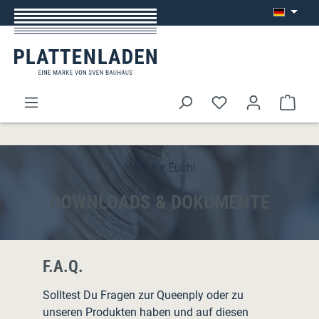
Zum Hauptinhalt springen
Ware
Infos für Euch!
DOWNLOADS & DOKUMENTE
F.A.Q.
Solltest Du Fragen zur Queenply oder zu
unseren Produkten haben und auf diesen