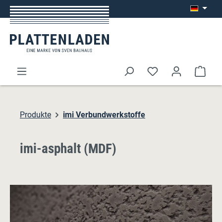
Zum Hauptinhalt springen
Ware
Produkte
imi Verbundwerkstoffe
imi-asphalt (MDF)
Bildergalerie überspringen