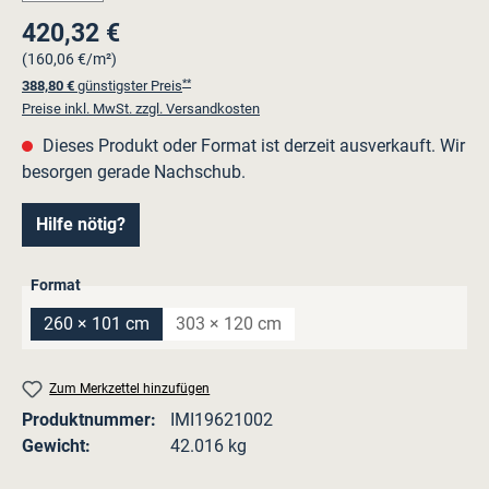
420,32 €
Regulärer Preis:
(160,06 €/m²)
**
388,80 €
günstigster Preis
Preise inkl. MwSt. zzgl. Versandkosten
Dieses Produkt oder Format ist derzeit ausverkauft. Wir
besorgen gerade Nachschub.
Hilfe nötig?
auswählen
Format
260 × 101 cm
303 × 120 cm
(Diese Option ist zurzeit nicht verfügbar.)
(Diese Option ist zurzeit nicht verfügba
Zum Merkzettel hinzufügen
Produktnummer:
IMI19621002
Gewicht:
42.016 kg