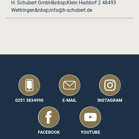
H. Schubert GmbH&nbsp;Klein Haddorf 2 48493
Wettringen&nbsp;info@h-schubert.de
0251 3834990
E-MAIL
INSTAGRAM
FACEBOOK
YOUTUBE