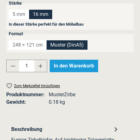
auswählen
Stärke
5 mm
16 mm
(Diese Option ist zurzeit nicht verfügbar.)
In dieser Stärke perfekt für den Möbelbau
auswählen
Format
248 × 121 cm
Muster (DinA5)
(Diese Option ist zurzeit nicht verfügbar.)
Produkt Anzahl: Gib den gewünschten Wert e
In den Warenkorb
Zum Merkzettel hinzufügen
Produktnummer:
MusterZirbe
Gewicht:
0.18 kg
Beschreibung
Furnier Zirbelkiefer. Auf leichtester Trägerplatte.