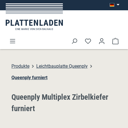
Zum Hauptinhalt springen
Ware
Produkte
Leichtbauplatte Queenply
Queenply furniert
Queenply Multiplex Zirbelkiefer
furniert