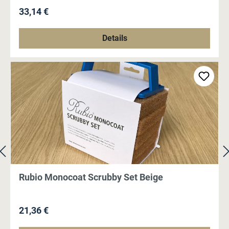
Regulärer Preis:
33,14 €
Details
Rubio Monocoat Scrubby Set Beige
Regulärer Preis:
21,36 €