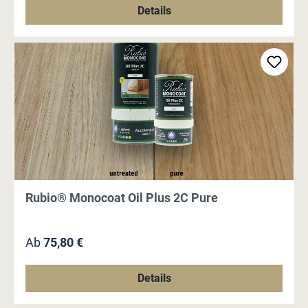
Details
Rubio® Monocoat Oil Plus 2C Pure
Regulärer Preis:
Ab
75,80 €
Details