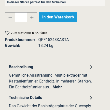
In dieser Stärke perfekt für den Möbelbau
Produkt Anzahl: Gib den gewünschten Wert e
In den Warenkorb
Zum Merkzettel hinzufügen
Produktnummer:
QPF15248KASTA
Gewicht:
18.24 kg
Beschreibung
Gemütliche Ausstrahlung. Multiplexträger mit
Kastanienfurnier. Echtholz. In mehreren Stärken.
Ein Echtholzfurnier aus…
Mehr
Technische Details
Das Gewicht der Basisträgerplatte der Queenply