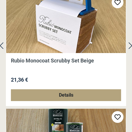
Rubio Monocoat Scrubby Set Beige
Regulärer Preis:
21,36 €
Details