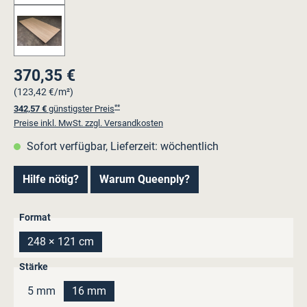
370,35 €
Regulärer Preis:
(123,42 €/m²)
**
342,57 €
günstigster Preis
Preise inkl. MwSt. zzgl. Versandkosten
Sofort verfügbar, Lieferzeit: wöchentlich
Hilfe nötig?
Warum Queenply?
auswählen
Format
248 × 121 cm
auswählen
Stärke
5 mm
16 mm