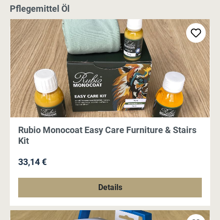
Produktgalerie überspringen
Pflegemittel Öl
Rubio Monocoat Easy Care Furniture & Stairs
Kit
Regulärer Preis:
33,14 €
Details