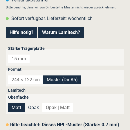
Bitte beachte, dass wir von Dir bestellte Muster nicht wieder zurücknehmen.
Sofort verfügbar, Lieferzeit: wöchentlich
Hilfe nötig?
Warum Lamitech?
auswählen
Stärke Trägerplatte
15 mm
(Diese Option ist zurzeit nicht verfügbar.)
auswählen
Format
244 × 122 cm
Muster (DinA5)
(Diese Option ist zurzeit nicht verfügbar.)
Lamitech
auswählen
Oberfläche
Matt
Opak
Opak | Matt
(Diese Option ist zurzeit nicht verfügbar.
Bitte beachtet: Dieses HPL-Muster (Stärke: 0.7 mm)