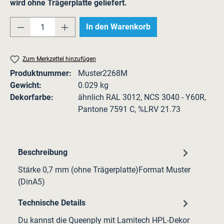
wird ohne Trägerplatte geliefert.
Produkt Anzahl: Gib den gewünschten Wert e
In den Warenkorb
Zum Merkzettel hinzufügen
Produktnummer:
Muster2268M
Gewicht:
0.029 kg
Dekorfarbe:
ähnlich RAL 3012, NCS 3040 - Y60R,
Pantone 7591 C, %LRV 21.73
Beschreibung
Stärke 0,7 mm (ohne Trägerplatte)Format Muster
(DinA5)
Technische Details
Du kannst die Queenply mit Lamitech HPL-Dekor