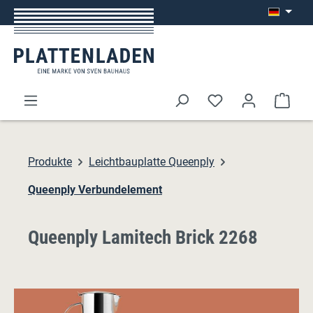
Zum Hauptinhalt springen
Ware
Produkte
Leichtbauplatte Queenply
Queenply Verbundelement
Queenply Lamitech Brick 2268
Bildergalerie überspringen