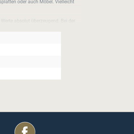
splatten oder auch Möbel. Vielleicht
 Werte absolut überzeugend. Bei der
 Druck zerquetscht, verdichtet und
 noch widerstandsfähiger ist als alle Dir
eine Dämpfung des Bambusholzes.
 Einsatz in öffentlichen Projekten also
kannt für seine Härte und Stabilität.
ug- und Druckfestigkeit verleiht.
Pflanze der Welt. Die ersten Stängel
beiten. Und das alles, ohne das die