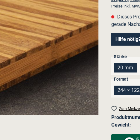
Preise inkl. MwS
Dieses Pro
gerade Nach
Hilfe nötig
auswä
Stärke
20 mm
(Diese O
ausw
Format
244 × 12
(Die
Zum Merkzet
Produktnum
Gewicht: