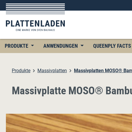
 Hauptinhalt springen
Zur Suche springen
Zur Hauptnavigation springen
PRODUKTE
ANWENDUNGEN
QUEENPLY FACTS
Produkte
Massivplatten
Massivplatten MOSO® Ba
Massivplatte MOSO® Bambus
Bildergalerie überspringen