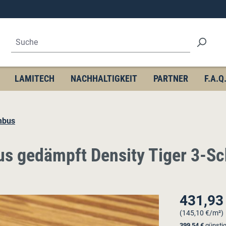
LAMITECH
NACHHALTIGKEIT
PARTNER
F.A.Q
mbus
 gedämpft Density Tiger 3-Sc
431,93
Regulärer Pre
(145,10 €/m²)
399,54 €
günstig