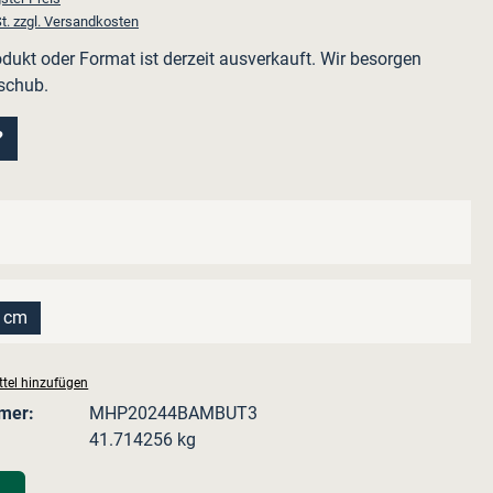
t. zzgl. Versandkosten
dukt oder Format ist derzeit ausverkauft. Wir besorgen
schub.
?
hlen
ption ist zurzeit nicht verfügbar.)
ählen
2 cm
se Option ist zurzeit nicht verfügbar.)
tel hinzufügen
mer:
MHP20244BAMBUT3
41.714256 kg