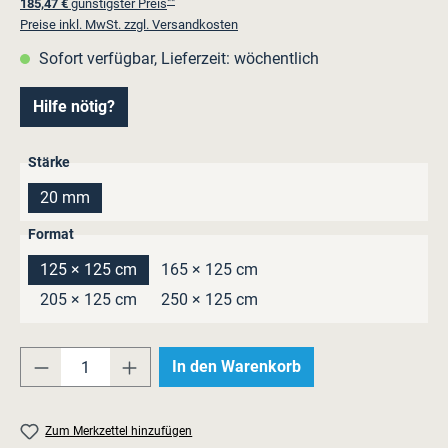
**
185,47 €
günstigster Preis
Preise inkl. MwSt. zzgl. Versandkosten
Sofort verfügbar, Lieferzeit: wöchentlich
Hilfe nötig?
auswählen
Stärke
20 mm
auswählen
Format
125 × 125 cm
165 × 125 cm
205 × 125 cm
250 × 125 cm
Produkt Anzahl: Gib den gewünschten Wert e
In den Warenkorb
Zum Merkzettel hinzufügen