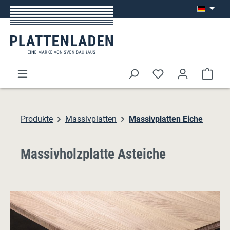
Zum Hauptinhalt springen
Ware
Produkte
Massivplatten
Massivplatten Eiche
Massivholzplatte Asteiche
Bildergalerie überspringen