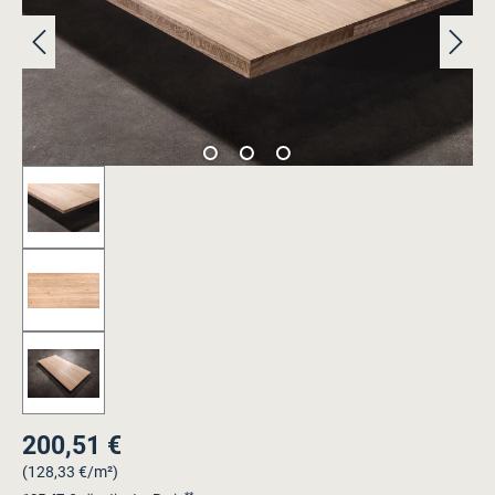
200,51 €
Regulärer Preis:
(128,33 €/m²)