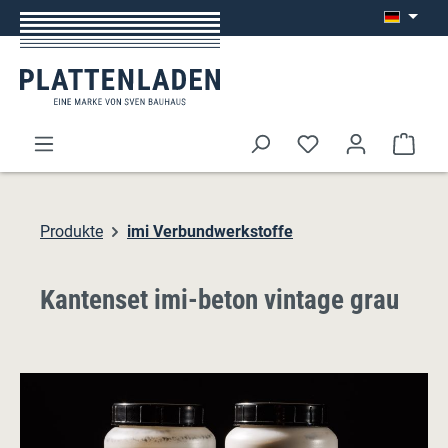
Zum Hauptinhalt springen
Ware
Produkte
imi Verbundwerkstoffe
Kantenset imi-beton vintage grau
Bildergalerie überspringen