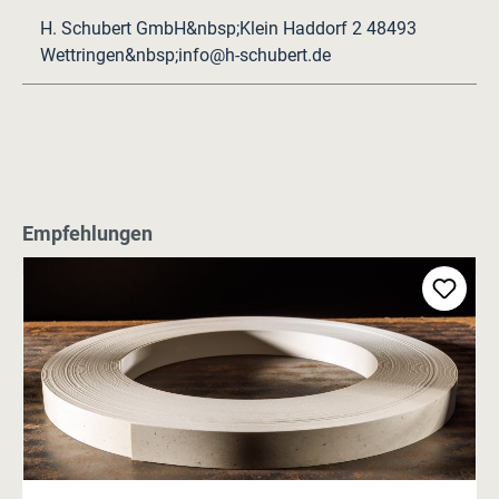
H. Schubert GmbH&nbsp;Klein Haddorf 2 48493
Wettringen&nbsp;info@h-schubert.de
Produktgalerie überspringen
Empfehlungen