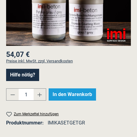
54,07 €
Regulärer Preis:
Preise inkl. MwSt. zzgl. Versandkosten
Hilfe nötig?
Produkt Anzahl: Gib den gewünschten Wert e
In den Warenkorb
Zum Merkzettel hinzufügen
Produktnummer:
IMIKASETGETGR