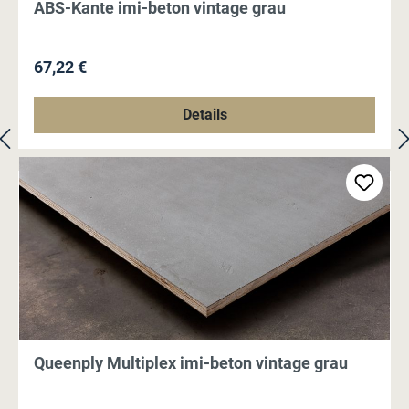
ABS-Kante imi-beton vintage grau
Regulärer Preis:
67,22 €
Details
Queenply Multiplex imi-beton vintage grau