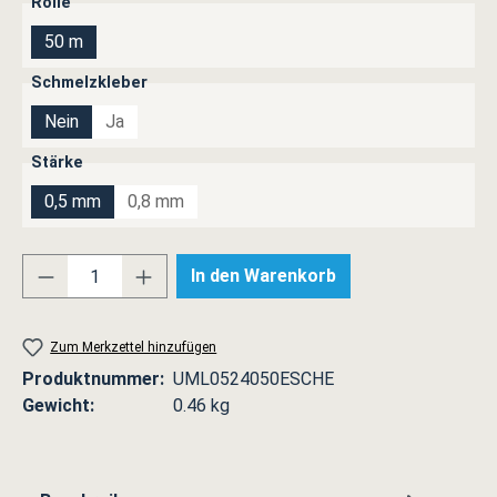
auswählen
Rolle
50 m
auswählen
Schmelzkleber
Nein
Ja
(Diese Option ist zurzeit nicht verfügbar.)
auswählen
Stärke
0,5 mm
0,8 mm
(Diese Option ist zurzeit nicht verfügbar.)
Produkt Anzahl: Gib den gewünschten Wert ei
In den Warenkorb
Zum Merkzettel hinzufügen
Produktnummer:
UML0524050ESCHE
Gewicht:
0.46 kg