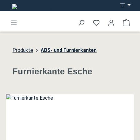
Zum Hauptinhalt springen
Ware
Produkte
ABS- und Furnierkanten
Furnierkante Esche
Bildergalerie überspringen