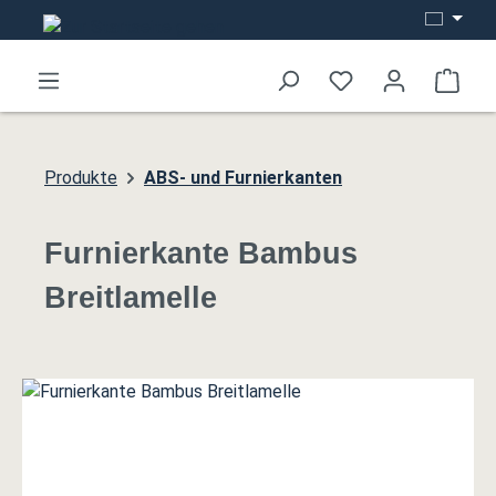
Zum Hauptinhalt springen
Ware
Produkte
ABS- und Furnierkanten
Furnierkante Bambus
Breitlamelle
Bildergalerie überspringen