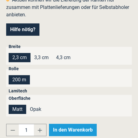
zusammen mit Plattenlieferungen oder für Selbstabholer
anbieten.
Hilfe nötig?
auswählen
Breite
2,3 cm
3,3 cm
4,3 cm
auswählen
Rolle
200 m
Lamitech
auswählen
Oberfläche
Matt
Opak
Produkt Anzahl: Gib den gewünschten Wert e
In den Warenkorb