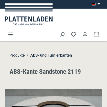
Zum Hauptinhalt springen
Ware
Produkte
ABS- und Furnierkanten
ABS-Kante Sandstone 2119
Bildergalerie überspringen