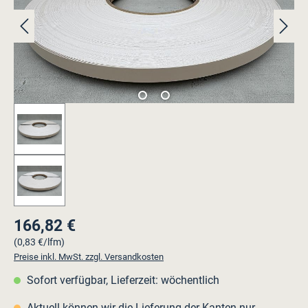
166,82 €
Regulärer Preis:
(0,83 €/lfm)
Preise inkl. MwSt. zzgl. Versandkosten
Sofort verfügbar, Lieferzeit: wöchentlich
Aktuell können wir die Lieferung der Kanten nur